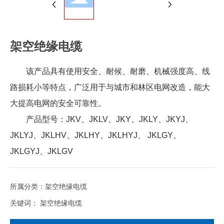
企业VR
架空绝缘电缆
该产品具有使用安全、耐候、耐磨、机械强度高、线
路损耗小等特点，广泛用于与城市和林区电网改造，能大
大提高电网的安全可靠性。
产品型号：JKV、JKLV、JKY、JKLY、JKYJ、
JKLYJ、JKLHV、JKLHY、JKLHYJ、 JKLGY、
JKLGYJ、JKLGV
所属分类：
架空绝缘电缆
关键词： 架空绝缘电缆