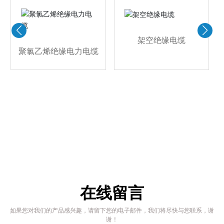
架空绝缘电缆
聚氯乙烯绝缘电力电缆
在线留言
如果您对我们的产品感兴趣，请留下您的电子邮件，我们将尽快与您联系，谢
谢！